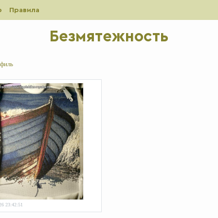
р
Правила
Безмятежность
филь
26 23:42:51