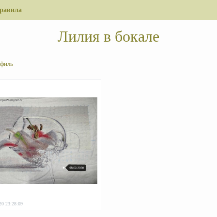
равила
Лилия в бокале
филь
20 23:28:09