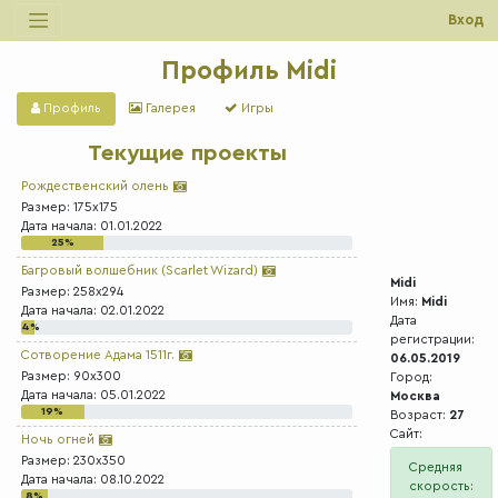
Вход
Профиль Midi
Профиль
Галерея
Игры
Текущие проекты
Рождественский олень
Размер: 175x175
Дата начала: 01.01.2022
25%
Багровый волшебник (Scarlet Wizard)
Midi
Размер: 258x294
Имя:
Midi
Дата начала: 02.01.2022
Дата
4%
регистрации:
Сотворение Адама 1511г.
06.05.2019
Размер: 90x300
Город:
Дата начала: 05.01.2022
Москва
19%
Возраст:
27
Сайт:
Ночь огней
Размер: 230x350
Средняя
Дата начала: 08.10.2022
скорость:
8%